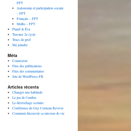
FPT
Autonomie et participation sociale
– FPT
Français – FPT
Maths – FPT
Planif & Éva
Travaux 2e cycle
Trucs de prof
Me joindre
Méta
Connexion
Flux des publications
Flux des commentaires
Site de WordPress-FR
Articles récents
Changer une habitude
Le jeu de l’ombre
Le décrochage scolaire
Conférence de Guy Corneau Revivre
Comment découvrir sa mission de vie