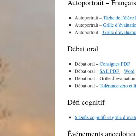
Autoportrait – Françai
Autoportrait –
Tâche de l’élève
Autoportrait –
Grille d’évalua
Autoportrait –
Grille d’évalua
Débat oral
Débat oral –
Consignes PDF
Débat oral –
SAE PDF
–
Word
Débat oral – Grille d’évaluation
Débat oral –
Tolérance zéro et l
Défi cognitif
6 Défis cognitifs et grille d’év
Événements anecdotiq