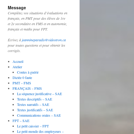
Message
Complétez vos situations d’évaluations en
français, en PMT pour des élèves de 1re
et 2e secondaire en FMS et en autonomie,
français et maths pour FPT.
Écrivez à
jeannineparadis@videotron.ca
pour toutes questions et pour obtenir les
corrigés.
Accueil
Atelier
Contes à guérir
Dictée 0 faute
PMT – FMS
FRANÇAIS – FMS
La séquence justificative – SAE
Textes descriptifs – SAE
Textes narratifs – SAE
Textes justificatifs – SAE
Communications orales – SAE
FPT – SAE
Le petit caissier – FPT
Le petit monde des employeurs –