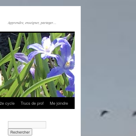
Apprendre, enseigner, partager…
2e cycle
Trucs de prof
Me joindre