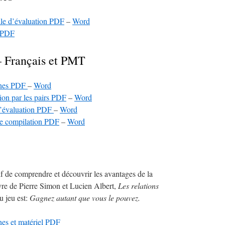
lle d’évaluation PDF
–
Word
– PDF
– Français et PMT
nes PDF
–
Word
ion par les pairs PDF
–
Word
d’évaluation PDF
–
Word
de compilation PDF
–
Word
if de comprendre et découvrir les avantages de la
re de Pierre Simon et Lucien Albert,
Les relations
du jeu est:
Gagnez autant que vous le pouvez.
es et matériel PDF