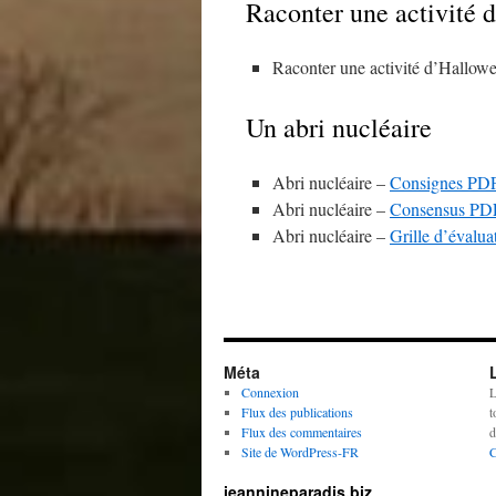
Raconter une activité 
Raconter une activité d’Hallow
Un abri nucléaire
Abri nucléaire –
Consignes PD
Abri nucléaire –
Consensus PD
Abri nucléaire –
Grille d’évalu
Méta
Connexion
L
Flux des publications
t
Flux des commentaires
d
Site de WordPress-FR
jeannineparadis.biz