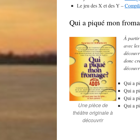
Le jeu des X et des Y –
Compil
Qui a piqué mon froma
À partir
avec les
découvri
donc cré
découvr
Qui a p
Qui a p
Qui a p
Une pièce de
Qui a p
théâtre originale à
découvrir