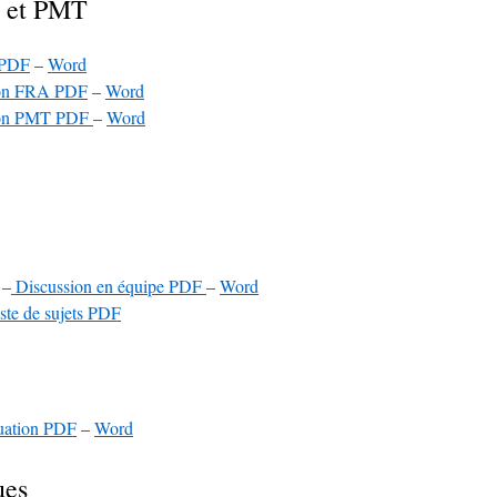
s et PMT
 PDF
–
Word
tion FRA PDF
–
Word
tion PMT PDF
–
Word
 –
Discussion en équipe PDF
–
Word
iste de sujets PDF
aluation PDF
–
Word
ues