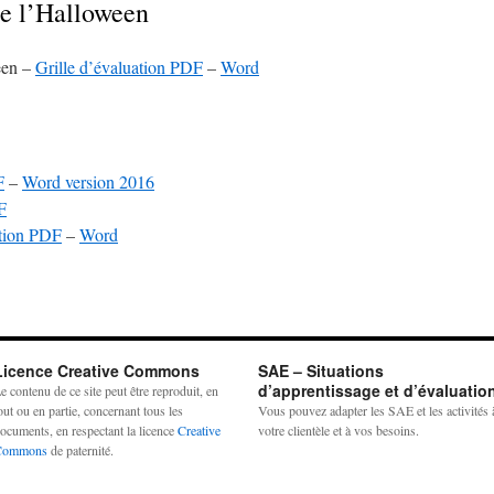
de l’Halloween
een –
Grille d’évaluation PDF
–
Word
F
–
Word version 2016
F
ation PDF
–
Word
Licence Creative Commons
SAE – Situations
d’apprentissage et d’évaluatio
e contenu de ce site peut être reproduit, en
out ou en partie, concernant tous les
Vous pouvez adapter les SAE et les activités 
ocuments, en respectant la licence
Creative
votre clientèle et à vos besoins.
Commons
de paternité.