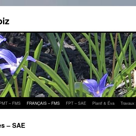
biz
PMT – FMS
FRANÇAIS – FMS
FPT – SAE
Planif & Éva
Travaux 
es – SAE