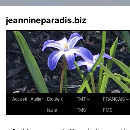
jeannineparadis.biz
Aller
Accueil
Atelier
Dictée 0
PMT –
FRANÇAIS –
au
faute
FMS
FMS
contenu