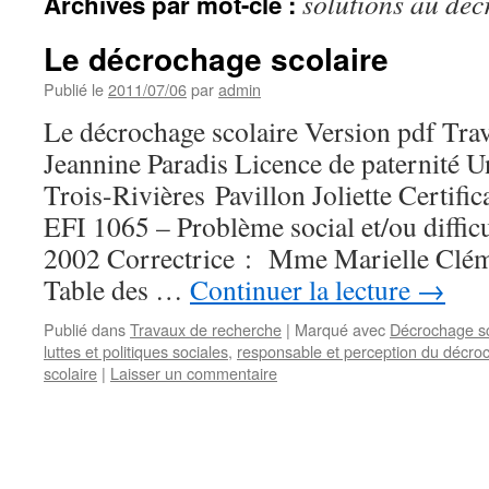
solutions au déc
Archives par mot-clé :
Le décrochage scolaire
Publié le
2011/07/06
par
admin
Le décrochage scolaire Version pdf Trav
Jeannine Paradis Licence de paternité U
Trois-Rivières Pavillon Joliette Certifi
EFI 1065 – Problème social et/ou diffic
2002 Correctrice : Mme Marielle Clém
Table des …
Continuer la lecture
→
Publié dans
Travaux de recherche
|
Marqué avec
Décrochage sc
luttes et politiques sociales
,
responsable et perception du décro
scolaire
|
Laisser un commentaire