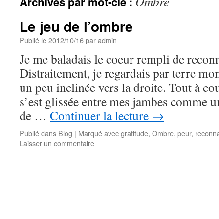
Ombre
Archives par mot-clé :
Le jeu de l’ombre
Publié le
2012/10/16
par
admin
Je me baladais le coeur rempli de recon
Distraitement, je regardais par terre m
un peu inclinée vers la droite. Tout à c
s’est glissée entre mes jambes comme une
de …
Continuer la lecture
→
Publié dans
Blog
|
Marqué avec
gratitude
,
Ombre
,
peur
,
reconn
Laisser un commentaire