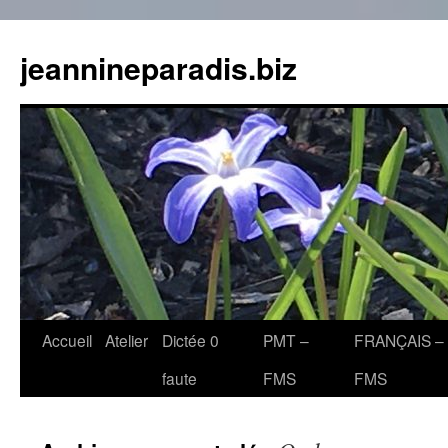
jeannineparadis.biz
Aller
Accueil
Atelier
Dictée 0
PMT –
FRANÇAIS –
au
faute
FMS
FMS
contenu